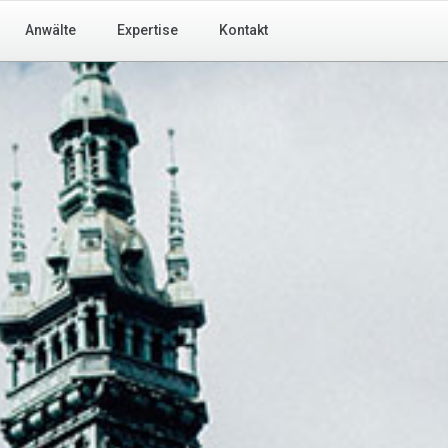
Anwälte
Expertise
Kontakt